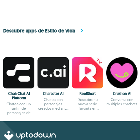
Descubre apps de Estilo de vida
Chai: Chat AI
Character AI
ReelShort
Crushon AI
Platform
Chatea con
Descubre tu
Conversa con
Chatea con un
personajes
nueva serie
múltiples chatbots
sinfín de
creados mediante
favorita en
personajes de
IA
formato reels
fantasía