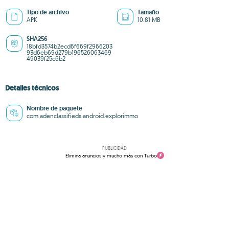
Tipo de archivo
Tamaño
APK
10.81 MB
SHA256
18bfd3574b2ecd6f669f2966203
93d6eb69d279b196526063469
49039f25c6b2
Detalles técnicos
Nombre de paquete
com.adenclassifieds.android.explorimmo
PUBLICIDAD
Elimina anuncios y mucho más con Turbo