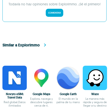
Todavía no hay opiniones sobre Explorimmo. ¡Sé el primero!
COMENTAR
Similar a Explorimmo
Novyro eSIM:
Google Maps
Google Earth
Waze
Travel Data
Explora, navega y
El mundo en la
La manera más
Red global,Datos
descubre lugares
palma de tu mano
rápida y segura de
ilimitados
cerca de ti.
llegar a tu destino