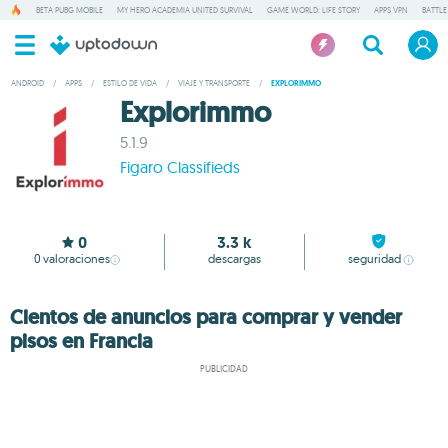
BETA PUBG MOBILE
MY HERO ACADEMIA UNITED SURVIVAL
GAME WORLD: LIFE STORY
APPS VPN
BATTLE
ANDROID
/
APPS
/
ESTILO DE VIDA
/
VIAJE Y TRANSPORTE
/
EXPLORIMMO
Explorimmo
5.1.9
Figaro Classifieds
0
3.3 k
0
valoraciones
descargas
seguridad
Cientos de anuncios para comprar y vender
pisos en Francia
PUBLICIDAD